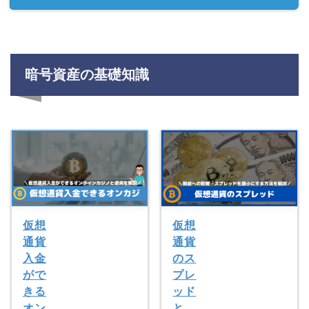
暗号資産の基礎知識
仮想
仮想
通貨
通貨
入金
のス
がで
プレ
きる
ッド
オン
と