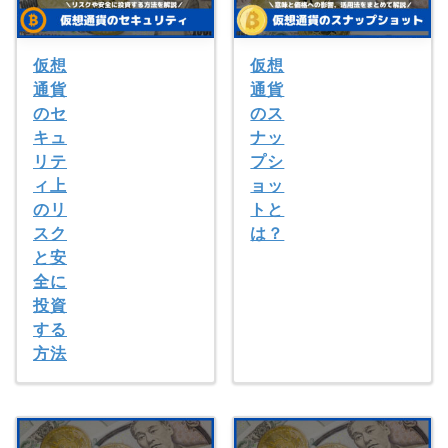
仮想
仮想
通貨
通貨
のセ
のス
キュ
ナッ
リテ
プシ
ィ上
ョッ
のリ
トと
スク
は？
と安
全に
投資
する
方法