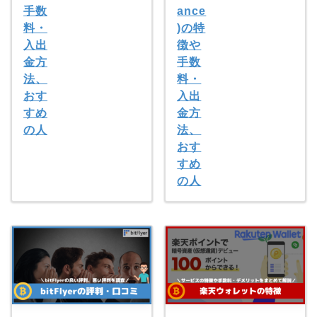
手数
ance
料・
)の特
入出
徴や
金方
手数
法、
料・
おす
入出
すめ
金方
の人
法、
おす
すめ
の人