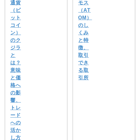
通貨
モス
（ビ
（AT
ット
OM）
コイ
のし
ン）
くみ
のク
と特
ジラ
徴、
と
取引
は？
でき
意味
る取
と価
引所
格へ
の影
響、
トレ
ード
への
活か
し方