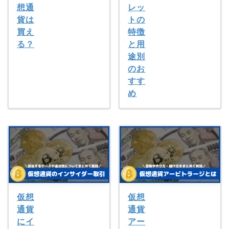
想通
レッ
貨は
トの
買え
特徴
る？
と用
途別
のお
すす
め
仮想
仮想
通貨
通貨
にイ
アー