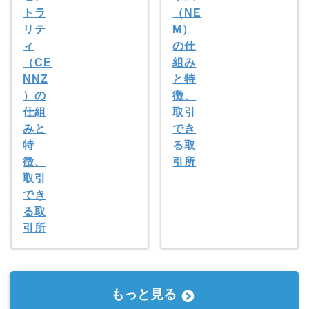
トラ
（NE
リテ
M）
ィ
の仕
（CE
組み
NNZ
と特
）の
徴、
仕組
取引
みと
でき
特
る取
徴、
引所
取引
でき
る取
引所
もっと見る