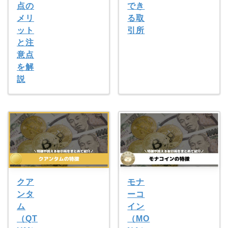
点の
でき
メリ
る取
ット
引所
と注
意点
を解
説
クア
モナ
ンタ
ーコ
ム
イン
（QT
（MO