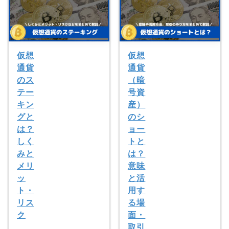
仮想
仮想
通貨
通貨
のス
（暗
テー
号資
キン
産）
グと
のシ
は？
ョー
しく
トと
みと
は？
メリ
意味
ッ
と活
ト・
用す
リス
る場
ク
面・
取引