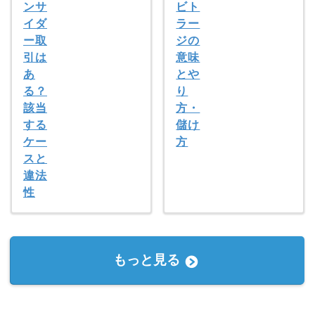
ンサ
ビト
イダ
ラー
ー取
ジの
引は
意味
あ
とや
る？
り
該当
方・
する
儲け
ケー
方
スと
違法
性
もっと見る