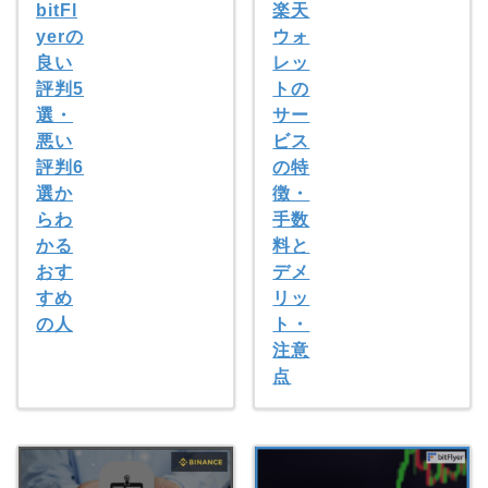
bitFl
楽天
yerの
ウォ
良い
レッ
評判5
トの
選・
サー
悪い
ビス
評判6
の特
選か
徴・
らわ
手数
かる
料と
おす
デメ
すめ
リッ
の人
ト・
注意
点