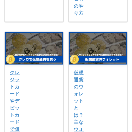
のや
り方
クレ
仮想
ジッ
通貨
トカ
のウ
ード
ォレ
やデ
ット
ビッ
と
トカ
は？
ード
主な
で仮
ウォ