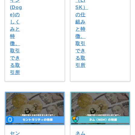
イン
（LI
(Dog
SK）
e)の
の仕
しく
組み
みと
と特
特
徴、
徴、
取引
取引
でき
でき
る取
る取
引所
引所
セン
ネム