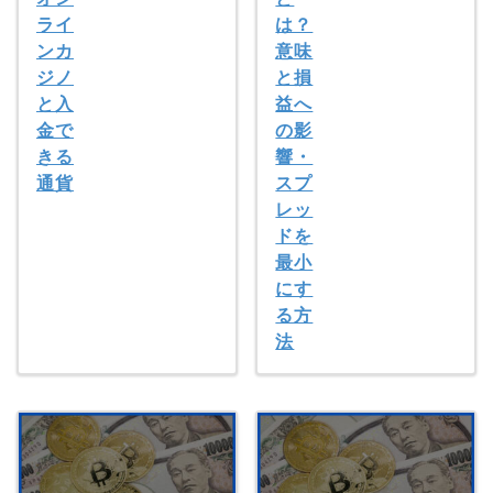
ライ
は？
ンカ
意味
ジノ
と損
と入
益へ
金で
の影
きる
響・
通貨
スプ
レッ
ドを
最小
にす
る方
法