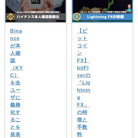
Bina
【ビ
nce
ット
が本
コイ
人確
ン
認
FX】
（KY
bitFl
C）
yerの
を全
「Lig
ユー
htnin
ザに
g
義務
FX」
化す
の特
るこ
徴と
とを
手数
発表
料