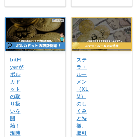
bitFl
ステ
yerが
ラ・
ポル
ルー
カド
メン
ット
（XL
の取
M）
り扱
のし
いを
くみ
開
と特
始！
徴、
現時
取引