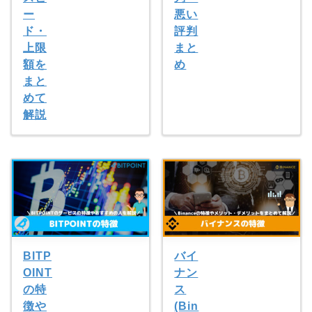
ー
悪い
ド・
評判
上限
まと
額を
め
まと
めて
解説
BITP
バイ
OINT
ナン
の特
ス
徴や
(Bin