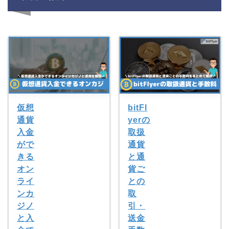
仮想
bitFl
通貨
yerの
入金
取扱
がで
通貨
きる
と通
オン
貨ご
ライ
との
ンカ
取
ジノ
引・
と入
送金