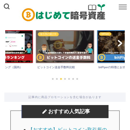
bitFlyer
取引所の選び方
ンキング（国内）
ビットコイン送金手数料比較
bitFlyerの特徴とおす
記事内に商品プロモーションを含む場合があります
おすすめ人気記事
【おすすめ】ビットコイン取引所の