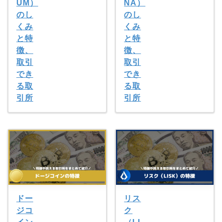
UM）
NA）
のし
のし
くみ
くみ
と特
と特
徴、
徴、
取引
取引
でき
でき
る取
る取
引所
引所
ドー
リス
ジコ
ク