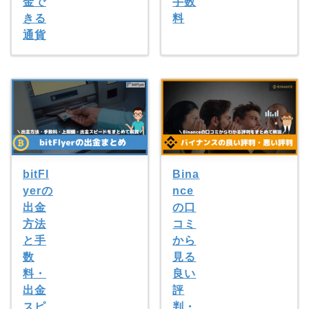
金で
手数
きる
料
通貨
bitFl
Bina
yerの
nce
出金
の口
方法
コミ
と手
から
数
見る
料・
良い
出金
評
スピ
判・