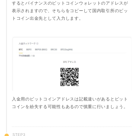
するとバイナンスのビットコインウォレットのアドレスが
表示されますので、そちらをコピーして国内取引所のビッ
トコイン出金先として入力します。
入金用のビットコインアドレスは記載違いがあるとビット
コインを紛失する可能性もあるので慎重に行いましょう。
STEP3