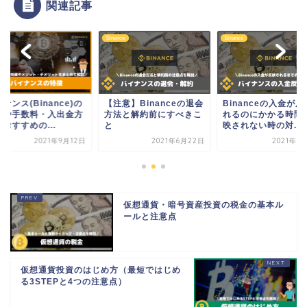
関連記事
nce
Binance
Binance
意】Binanceの退会
Binanceの入金が反映さ
バイナンス(Binance
法と解約前にすべきこ
れるのにかかる時間と反
特徴や手数料・入出
映されない時の対...
法、おすすめの...
2021年6月22日
2021年7月15日
2021年9
仮想通貨・暗号資産投資の税金の基本ル
ールと注意点
仮想通貨投資のはじめ方（最短ではじめ
る3STEPと4つの注意点）