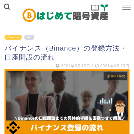
Binance
PR
バイナンス（Binance）の登録方法・
口座開設の流れ
2021年3月15日
/
2021年9月23日