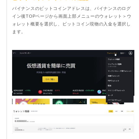
バイナンスのビットコインアドレスは、バイナンスのログ
イン後TOPページから画面上部メニューのウォレット＞ウ
ォレット概要を選択し、ビットコイン現物の入金を選択し
ます。