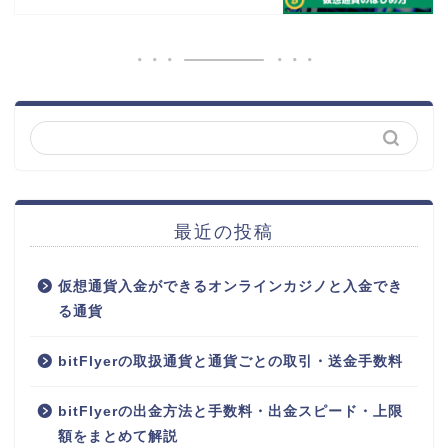
最近の投稿
仮想通貨入金ができるオンラインカジノと入金でき
る通貨
bitFlyerの取扱通貨と通貨ごとの取引・送金手数料
bitFlyerの出金方法と手数料・出金スピード・上限
額をまとめて解説