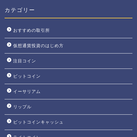
カテゴリー
おすすめの取引所
仮想通貨投資のはじめ方
注目コイン
ビットコイン
イーサリアム
リップル
ビットコインキャッシュ