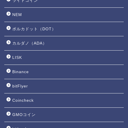
ライトコイン
NEM
ポルカドット（DOT）
カルダノ（ADA）
LISK
Binance
bitFlyer
Coincheck
GMOコイン