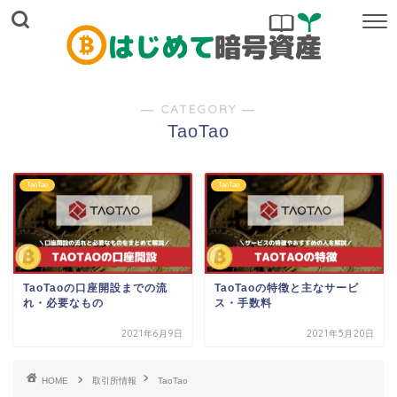
― CATEGORY ―
TaoTao
TaoTao
TaoTao
TaoTaoの口座開設までの流
TaoTaoの特徴と主なサービ
れ・必要なもの
ス・手数料
2021年6月9日
2021年5月20日
HOME
取引所情報
TaoTao