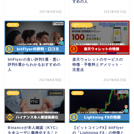
すめの人
2021年9月16日
2021年9月12日
bitFlyer
楽天ウォレット
bitFlyerの良い評判5選・悪い
楽天ウォレットのサービスの
評判6選からわかるおすすめの
特徴・手数料とデメリット・
人
注意点
2021年8月30日
2021年8月25日
Binance
bitFlyer
Binanceが本人確認（KYC）
【ビットコインFX】bitFlyer
を全ユーザに義務化すること
の「Lightning FX」の特徴と