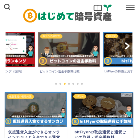
bitFlyer
取引所の選び方
ンキング（国内）
ビットコイン送金手数料比較
bitFlyerの特徴とおす
bitFlyer
仮想通貨の基礎知識
仮想通貨入金ができるオンラ
bitFlyerの取扱通貨と通貨ご
インカジノと入金できる通貨
との取引・送金手数料