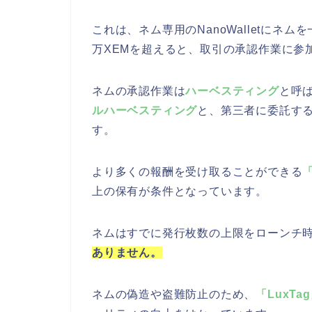
これは、ネム専用のNanoWalletにネ
万XEMを超えると、取引の承認作業に参
ネムの承認作業は
ハーベスティング
と呼
ルハーベスティング
と、第三者に委託す
す。
より多くの報酬を受け取ることができる
上の保有が条件となっています。
ネムはすでに発行枚数の上限をローンチ
ありません。
ネムの偽造や盗難防止のため、
「LuxTa