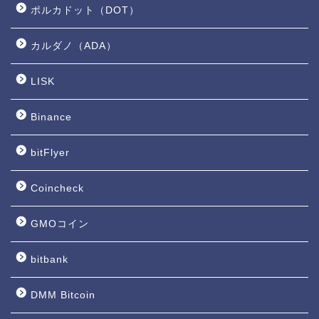
ポルカドット（DOT）
カルダノ（ADA）
LISK
Binance
bitFlyer
Coincheck
GMOコイン
bitbank
DMM Bitcoin