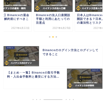
nanceの法人口座開設
日本人はBinanceの口座
【注意】Binance
順と利用にあたっての
開設できる？日本人登録
方法と解約前にすべ
意点
の違法性とリスク
と
2021年6月23日
2021年6月25日
2021年6月
Binanceのログイン方法とログインして
できること
【まとめ・一覧】Binanceの取引手数
料・入出金手数料と最安にする方法...