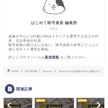
はじめて暗号資産 編集部
編集長
金融を中心に100超のWebメディアを運営する法人の代
表。元証券会社社員。
暗号資産の億り人に出会い、暗号資産の世界にどっぷり
浸り当サイト運営を開始。
詳しいプロフィールは
著者情報
をご覧ください。
HOME
取引所情報
Binance
Binanceの出金制限の内容と解除方法
関連記事
nce
Binance
Binance