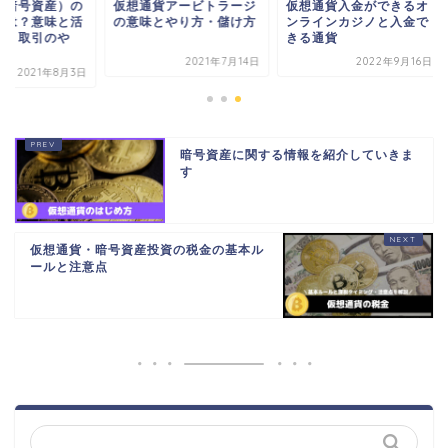
想通貨アービトラージ
仮想通貨入金ができるオ
仮想通貨（暗号資産
意味とやり方・儲け方
ンラインカジノと入金で
ショートとは？意味
きる通貨
用する場面・取引の
り...
2021年7月14日
2022年9月16日
2021年8
暗号資産に関する情報を紹介していきま
す
仮想通貨・暗号資産投資の税金の基本ル
ールと注意点