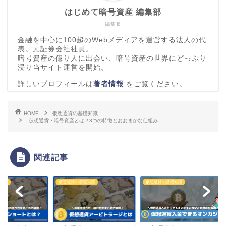
はじめて暗号資産 編集部
編集長
金融を中心に100超のWebメディアを運営する法人の代
表。元証券会社社員。
暗号資産の億り人に出会い、暗号資産の世界にどっぷり
浸り当サイト運営を開始。
詳しいプロフィールは
著者情報
をご覧ください。
HOME
仮想通貨の基礎知識
仮想通貨・暗号資産とは？3つの特徴とおおまかな仕組み
関連記事
通貨の基礎知識
仮想通貨の基礎知識
仮想通貨の基礎知識