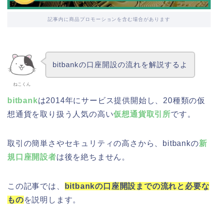
記事内に商品プロモーションを含む場合があります
bitbankの口座開設の流れを解説するよ
ねこくん
bitbank
は2014年にサービス提供開始し、20種類の仮
想通貨を取り扱う人気の高い
仮想通貨取引所
です。
取引の簡単さやセキュリティの高さから、bitbankの
新
規口座開設者
は後を絶ちません。
この記事では、
bitbankの口座開設までの流れと必要な
もの
を説明します。