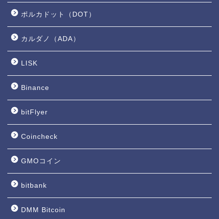
ポルカドット（DOT）
カルダノ（ADA）
LISK
Binance
bitFlyer
Coincheck
GMOコイン
bitbank
DMM Bitcoin